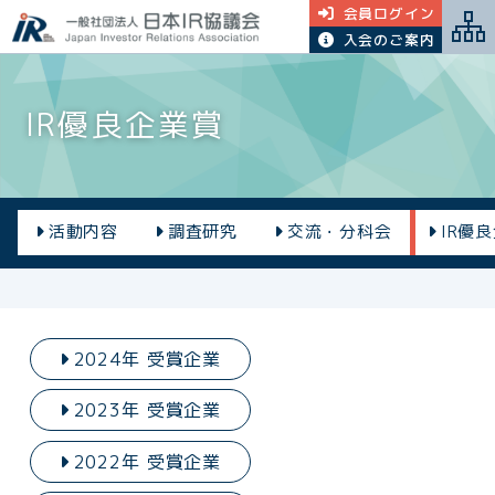
会員ログイン
入会のご案内
IR優良企業賞
活動内容
調査研究
交流・分科会
IR優
2024年 受賞企業
2023年 受賞企業
2022年 受賞企業