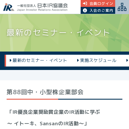
会員ログイン
入会のご案内
最新のセミナー・イベント
最新のセミナー・イベント
実施スケジュール
第88回中・小型株企業部会
「IR優良企業奨励賞企業のIR活動に学ぶ
～ イトーキ、SansanのIR活動～」