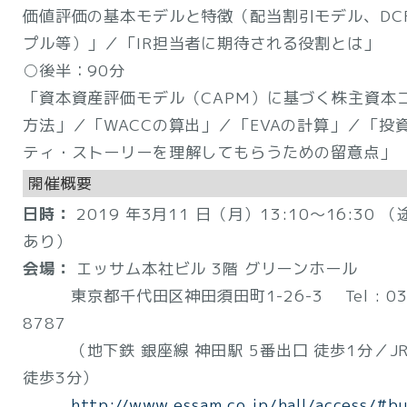
価値評価の基本モデルと特徴（配当割引モデル、DC
プル等）」／「IR担当者に期待される役割とは」
○後半：90分
「資本資産評価モデル（CAPM）に基づく株主資本
方法」／「WACCの算出」／「EVAの計算」／「投
ティ・ストーリーを理解してもらうための留意点」
開催概要
日時：
2019 年3月11 日（月）13:10～16:30 
あり）
会場：
エッサム本社ビル 3階 グリーンホール
東京都千代田区神田須田町1-26-3 Tel : 03-
8787
（地下鉄 銀座線 神田駅 5番出口 徒歩1分／JR
徒歩3分）
http://www.essam.co.jp/hall/access/#bu