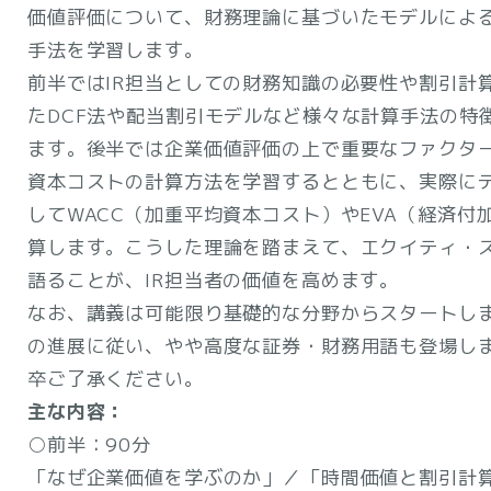
価値評価について、財務理論に基づいたモデルによ
手法を学習します。
前半ではIR担当としての財務知識の必要性や割引計
たDCF法や配当割引モデルなど様々な計算手法の特
ます。後半では企業価値評価の上で重要なファクタ
資本コストの計算方法を学習するとともに、実際に
してWACC（加重平均資本コスト）やEVA（経済付
算します。こうした理論を踏まえて、エクイティ・
語ることが、IR担当者の価値を高めます。
なお、講義は可能限り基礎的な分野からスタートし
の進展に従い、やや高度な証券・財務用語も登場し
卒ご了承ください。
主な内容：
○前半：90分
「なぜ企業価値を学ぶのか」／「時間価値と割引計