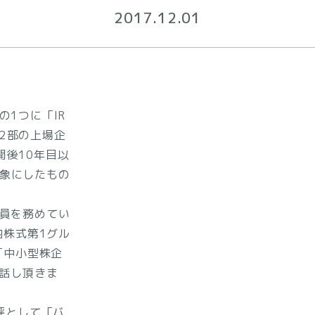
2017.12.01
の1つに「IR
2部の上場企
開後10年目以
象にしたもの
委員を務めてい
内株式第1グル
「中小型株企
お話し頂きま
評として「バ