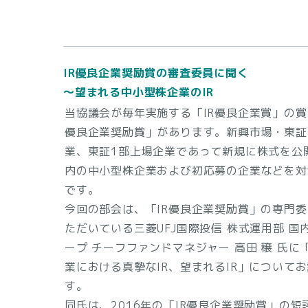
IR優良企業奨励賞の審査委員に聞く
～望まれる中小型株企業のIR
当協議会が毎年実施する「IR優良企業賞」の賞
優良企業奨励賞」があります。新興市場・東証
業、東証1部上場企業であって新規に株式を公
内の中小型株企業および初応募の企業などを対
です。
今回の部会は、「IR優良企業奨励賞」の専門
ただいている三菱UFJ国際投信 株式運用部 国
ープ チーフファンドマネジャー 高田 穣 氏に
業における真摯なIR、望まれるIR」について
す。
同氏は、2016年の「IR優良企業奨励賞」の短