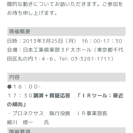
徴的な動きについてお話いただきます。ご参加を
お待ち申し上げます。
開催概要
日時：2013年3月25日（月) 16：00-17：30
会場：日本工業倶楽部３Ｆ大ホール（東京都千代
田区丸の内１-４-６、Tel: 03-3281-1711）
内容
●１６：００-
１７：３０
講演＋質疑応答 「ＩＲツール：最近
の傾向」
・プロネクサス 執行役員 ＩＲ事業部長
細川 修一 氏
開催要項