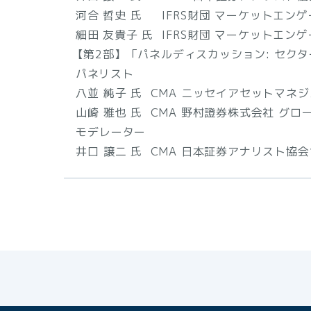
河合 哲史 氏 IFRS財団 マーケットエン
細田 友貴子 氏 IFRS財団 マーケットエン
【第2部】「パネルディスカッション: セクター
パネリスト
八並 純子 氏 CMA ニッセイアセットマネ
山崎 雅也 氏 CMA 野村證券株式会社 グ
モデレーター
井口 譲二 氏 CMA 日本証券アナリスト協