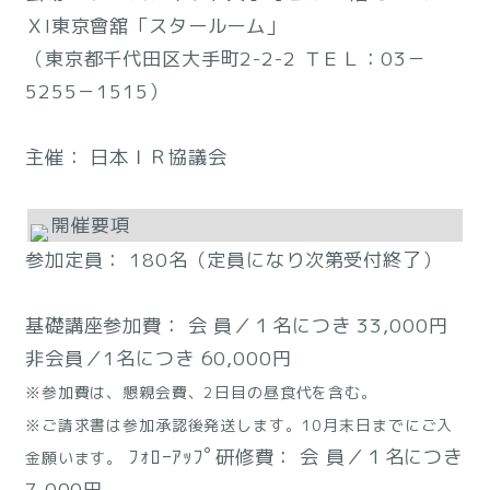
ＸI東京會舘「スタールーム」
（東京都千代田区大手町2-2-2 ＴＥＬ：03－
5255－1515）
主催： 日本ＩＲ協議会
開催要項
参加定員： 180名（定員になり次第受付終了）
基礎講座参加費： 会 員／１名につき 33,000円
非会員／1名につき 60,000円
※参加費は、懇親会費、2日目の昼食代を含む。
※ご請求書は参加承認後発送します。10月末日までにご入
ﾌｫﾛｰｱｯﾌﾟ研修費： 会 員／１名につき
金願います。
7,000円