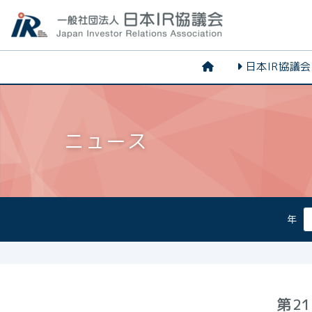
日本IR協議
ニュース
年
第2