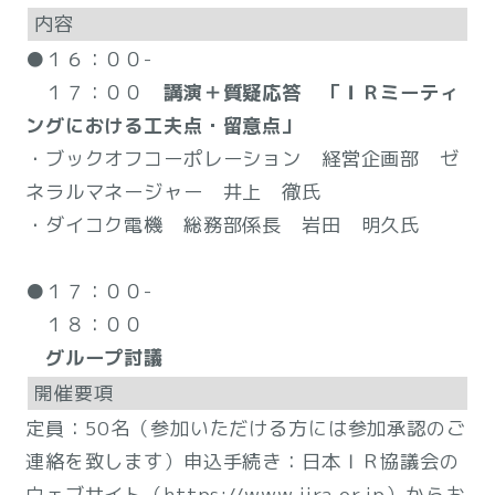
内容
●１６：００-
１７：００
講演＋質疑応答 「ＩＲミーティ
ングにおける工夫点・留意点」
・ブックオフコーポレーション 経営企画部 ゼ
ネラルマネージャー 井上 徹氏
・ダイコク電機 総務部係長 岩田 明久氏
●１７：００-
１８：００
グループ討議
開催要項
定員：50名（参加いただける方には参加承認のご
連絡を致します）申込手続き：日本ＩＲ協議会の
ウェブサイト（https://www.jira.or.jp）からお