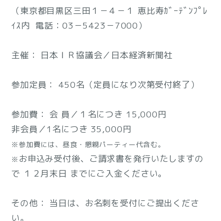
（東京都目黒区三田１－４－１ 恵比寿ｶﾞｰﾃﾞﾝﾌﾟﾚ
ｲｽ内 電話：03－5423－7000）
主催： 日本ＩＲ協議会／日本経済新聞社
参加定員： 450名（定員になり次第受付終了）
参加費： 会 員／１名につき 15,000円
非会員／1名につき 35,000円
※参加費には、昼食・懇親パーティー代含む。
お申込み受付後、ご請求書を発行いたしますの
※
で １２月末日 までにご入金ください。
その他： 当日は、お名刺を受付にご提出くださ
い。