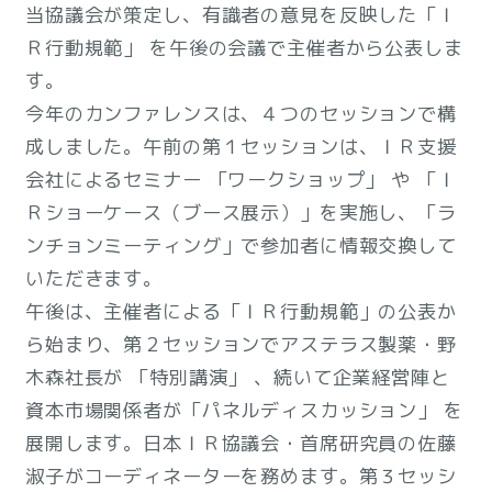
当協議会が策定し、有識者の意見を反映した「Ｉ
Ｒ行動規範」 を午後の会議で主催者から公表しま
す。
今年のカンファレンスは、４つのセッションで構
成しました。午前の第１セッションは、ＩＲ支援
会社によるセミナー 「ワークショップ」 や 「Ｉ
Ｒショーケース（ブース展示）」を実施し、「ラ
ンチョンミーティング」で参加者に情報交換して
いただきます。
午後は、主催者による「ＩＲ行動規範」の公表か
ら始まり、第２セッションでアステラス製薬・野
木森社長が 「特別講演」 、続いて企業経営陣と
資本市場関係者が「パネルディスカッション」 を
展開します。日本ＩＲ協議会・首席研究員の佐藤
淑子がコーディネーターを務めます。第３セッシ