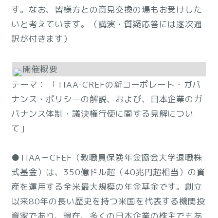
す。なお、皆様方との意見交換の場もお受けした
いと考えています。（講演・質疑応答には逐次通
訳が付きます）
開催概要
テーマ： 「TIAA-CREFの新コーポレート・ガバ
ナンス・ポリシーの解説、および、日本企業のガ
バナンス体制・議決権行使に関する見解につい
て」
●TIAA－CFEF（教職員保険年金協会大学退職株
式基金）は、350億ドル超（40兆円超相当）の資
産を運用する全米最大規模の年金基金です。創立
以来80年の長い歴史を持つ米国を代表する機関投
資家であり、現在、多くの日本企業の株主でもあ