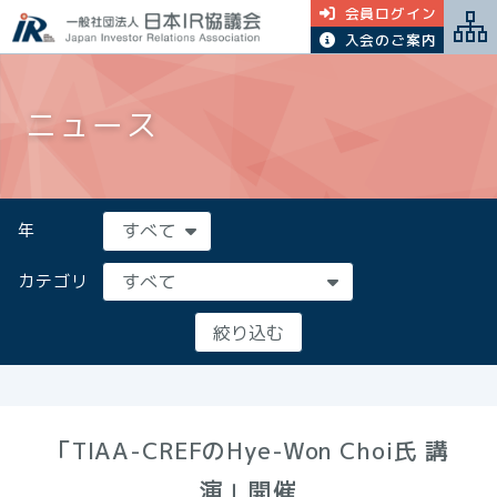
会員ログイン
入会のご案内
ニュース
年
カテゴリ
「TIAA-CREFのHye-Won Choi氏 講
演」開催