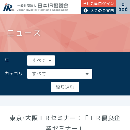
会員ログイン
入会のご案内
ニュース
年
カテゴリ
東京･大阪ＩＲセミナー：「ＩＲ優良企
業セミナー」