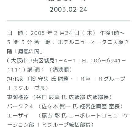
2005.02.24
日 時： 2005 年 2 月24 日（ 木） 午後1時～
5 時15 分 会 場： ホテルニューオータニ大阪 2
階「鳳凰の間」
( 大阪市中央区城見1－4－1 TEL：06－6941－
1111 ) 講 演： （講演順）
旭化成 （峪 守央 氏 財務・ＩＲ室 ＩＲグループ
ＩＲグループ長）
東陶機器 （谷口 辰幸 氏 広報部 広報部長）
パーク２４ （佐々木 賢一 氏 経営企画室 室長）
エーザイ （藤吉 彰 氏 コーポレートコミュニケ
ーション部 ＩＲグループ統括部長）