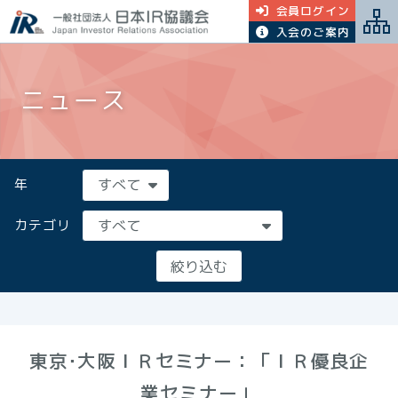
会員ログイン
入会のご案内
ニュース
年
カテゴリ
東京･大阪ＩＲセミナー：「ＩＲ優良企
業セミナー」