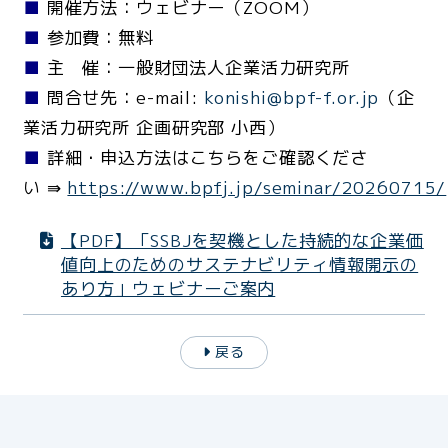
■
開催方法：ウェビナー（ZOOM）
■
参加費：無料
■
主 催：一般財団法人企業活力研究所
■
問合せ先：e-mail:
konishi@bpf-f.or.jp
（企
業活力研究所 企画研究部 小西）
■
詳細・申込方法はこちらをご確認くださ
い ⇛
https://www.bpfj.jp/seminar/20260715/
【PDF】「SSBJを契機とした持続的な企業価
値向上のためのサステナビリティ情報開示の
あり方」ウェビナーご案内
戻る