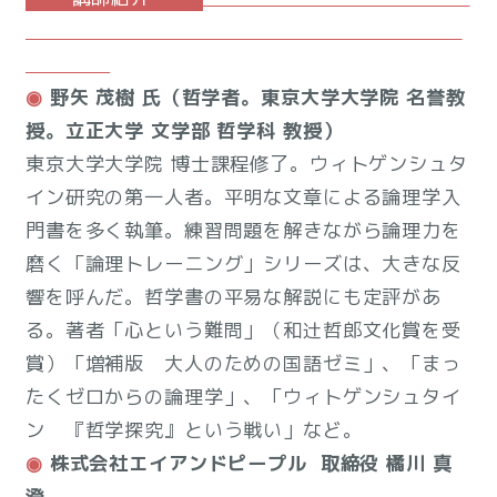
◉
野矢 茂樹 氏（
哲学者。東京大学大学院 名誉教
授。立正大学 文学部 哲学科 教授）
東京大学大学院 博士課程修了。ウィトゲンシュタ
イン研究の第一人者。平明な文章による論理学入
門書を多く執筆。練習問題を解きながら論理力を
磨く「論理トレーニング」シリーズは、大きな反
響を呼んだ。哲学書の平易な解説にも定評があ
る。著者「心という難問」（和辻哲郎文化賞を受
賞）「増補版 大人のための国語ゼミ」、「まっ
たくゼロからの論理学」、「ウィトゲンシュタイ
ン 『哲学探究』という戦い」など。
◉
株式会社エイアンドピープル
取締役 橘川 真
澄