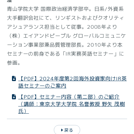
青山学院大学 国際政治経済学部卒。日系/外資系
大手翻訳会社にて、リンギストおよびクオリティ
アシュアランス担当として従事。2008年より
（株）エイアンドピープル グローバルコミュニケ
ーション事業部兼品質管理部長。2010年より本
セミナーの前身である「IR実務英語セミナー」に
参画。
【PDF】2024年度第2回海外投資家向けIR英
語セミナーのご案内
【PDF】セミナー内容（第二部）のご紹介
（講師：東京大学大学院 名誉教授 野矢 茂樹
氏）
戻る