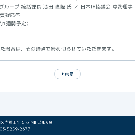
統括課長 池田 直隆 氏 ／ 日本IR協議会 専務
の質疑応答
約1週間予定）
した場合は、その時点で締め切らせていただきます。
戻る
区内神田1-6-6 MIFビル9階
03-5259-2677