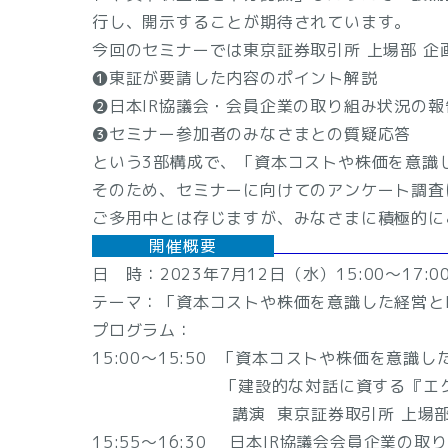
行し、開示することが期待されています。
今回のセミナーでは東京証券取引所 上場部 企
❶東証が要請した内容のポイント解説
❷日本IR協議会・会員企業の取り組み状況の報
❸セミナー参加者のみなさまとの質疑応答
という3部構成で、「資本コストや株価を意識し
そのため、セミナーに向けてのアンケート調査
ご多用中とは存じますが、みなさまに積極的に
開催概要
日 時：2023年7月12日（水）15:00～17:0
テーマ：「資本コストや株価を意識した経営とI
プログラム：
15:00～15:50 「資本コストや株価を意
「建設的な対話に資する『エクスプレ
講演 東京証券取引所 上場部 企画グ
15:55～16:30 日本IR協議会会員企業