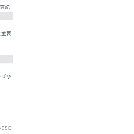
 真紀
と重要
ーズや
ESG