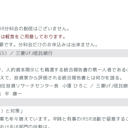
R分科会の配信はございません。
会は軽食をご用意しております。
要です。分科会だけのお申込みは出来ません。
S）／ 三菱UFJ信託銀行
け、人的資本開示にも精通する統合報告書の第一人者である
えて、投資家から評価される統合報告書とは何かを語る。
責任投資リサーチセンター長 小澤 ひろこ ／ 三菱UFJ信
長 平 康一
ど）と対策」
案も年々増えています。平時と有事のIRSR活動で留意する
おけるIR部門の役割は。