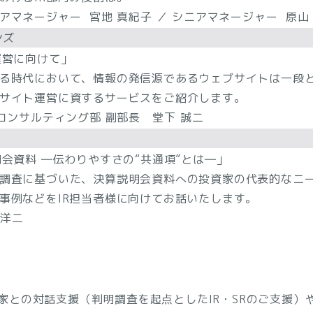
マネージャー 宮地 真紀子 ／ シニアマネージャー 原山
ンズ
運営に向けて」
る時代において、情報の発信源であるウェブサイトは一段
サイト運営に資するサービスをご紹介します。
コンサルティング部 副部長 堂下 誠二
会資料 ―伝わりやすさの“共通項”とは―」
調査に基づいた、決算説明会資料への投資家の代表的なニ
事例などをIR担当者様に向けてお話いたします。
 洋二
家との対話支援（判明調査を起点としたIR・SRのご支援）や