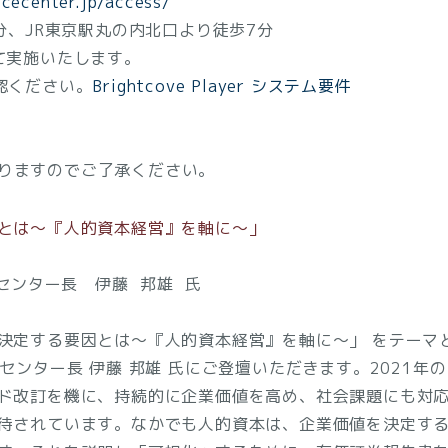
ncecenter.jp/access/
JR東京駅丸の内北口より徒歩7分
て実施いたします。
ください。
Brightcove Player システム要件
りますのでご了承ください。
とは～『人的資本経営』を軸に～」
ンター長 伊藤 邦雄 氏
決定する要因とは～『人的資本経営』を軸に～」 をテーマ
センター長 伊藤 邦雄 氏にご登壇いただきます。2021年
ド改訂を機に、持続的に企業価値を高め、社会課題にも対
待されています。なかでも人的資本は、企業価値を決定す