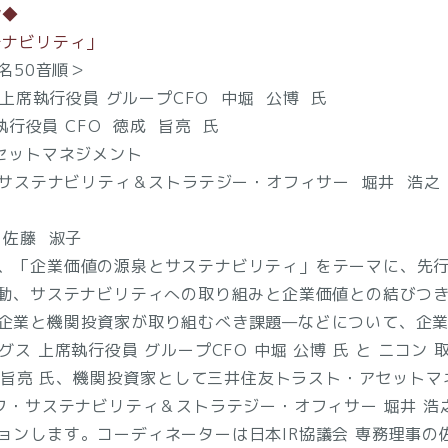
ン◆
テナビリティ」
名50音順＞
上席執行役員 グループCFO 中堀 公博 氏
執行役員 CFO 徳成 旨亮 氏
セットマネジメント
ステナビリティ＆ストラテジー・オフィサー 堀井 浩之
 佐藤 淑子
、「企業価値の源泉とサステナビリティ」をテーマに、先
活動、サステナビリティへの取り組みと企業価値との結びつ
企業と機関投資家が取り組むべき課題—などについて、企
ス 上席執行役員 グループCFO 中堀 公博 氏 と ニコン 
成 旨亮 氏、機関投資家として三井住友トラスト・アセットマ
フ・サステナビリティ＆ストラテジー・オフィサー 堀井 浩
ョンします。コーディネーターは日本IR協議会 専務理事の