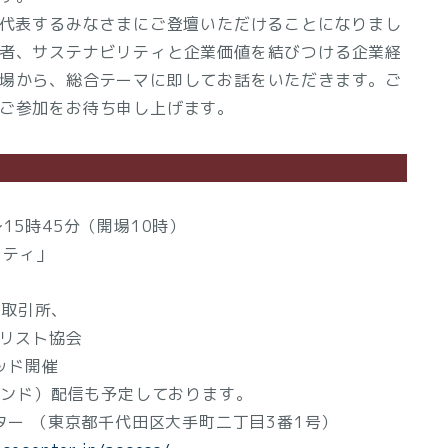
を代表するみなさまにご登壇いただけることになりまし
者、サステナビリティと企業価値を結びつける企業経
場から、総合テーマに即してお話をいただきます。ご
ご参加をお待ち申し上げます。
～15時45分（開場10時）
リティ」
券取引所、
スト協会
ッド開催
ド）配信も予定しております。
ー （東京都千代田区大手町二丁目3番1号）