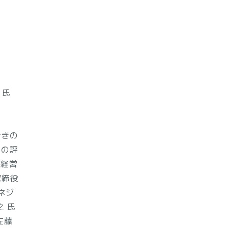
 氏
行きの
きの評
業経営
取締役
ネジ
之 氏
佐藤