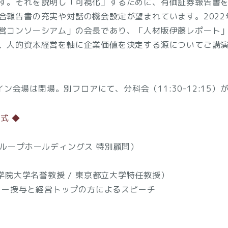
す。それを説明し「可視化」するために、有価証券報告書
合報告書の充実や対話の機会設定が望まれています。2022
営コンソーシアム」の会長であり、「人材版伊藤レポート
、人的資本経営を軸に企業価値を決定する源についてご講
ン会場は閉場。別フロアにて、分科会（11:30-12:15）
彰式 ◆
ープホールディングス 特別顧問）
大学名誉教授 / 東京都立大学特任教授）
ー授与と経営トップの方によるスピーチ