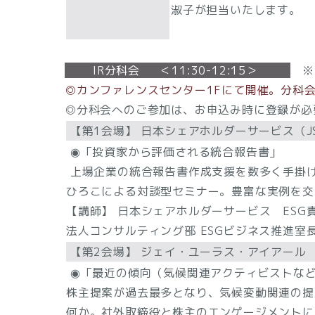
淑子が担当いたします。
IR分科会 ＜11:30-12:15＞
※I
◎カンファレンスセンター1Fにて開催。分科
◎分科会へのご参加は、お申込み時に登録が必
【第1会場】 日本シェアホルダーサービス（JS
◉「投資家から評価される統合報告書」
上場企業の統合報告書作成支援を数多く手掛
ひろこによる対談型セミナー。豊富な実例を交
【講師】 日本シェアホルダーサービス ESG
法人コンサルティング部 ESGビジネス推進室
【第2会場】 ジェイ・ユーラス・アイアール
◉「最近の傾向（気候関連アクティビストな
株主提案が過去最多となり、気候変動関連の提
何か。社外取締役と株主のエンゲージメントに