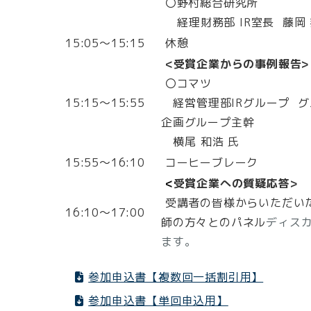
〇野村総合研究所
経理財務部 IR室長 藤岡 
15:05～15:15
休憩
<受賞企業からの事例報告
〇コマツ
15:15～15:55
経営管理部IRグループ グ
企画グループ主幹
横尾 和浩 氏
15:55～16:10
コーヒーブレーク
<
受賞企業への質疑応答>
受講者の皆様からいただい
16:10～17:00
師の方々とのパネル
ディス
ます。
参加申込書【複数回一括割引用】
参加申込書【単回申込用】