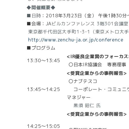
◆開催概要◆
■日時
：
2018年3月23日（金） 午後1時30分
■会場：
JA
ビルカンファレンス 3階301会議室
東京都千代田区大手町1-3-1（東京メトロ大手
http://www.zenchu-ja.or.jp/conference
■プログラム
<IR優良企業賞のフォーカ
13:30～13:45
〇日本IR協議会
専務理事
<受賞企業からの事例報告>
〇ナブテスコ
13:45～14:25
コーポレート・コミュニケー
マネジャー
黒須 昭仁 氏
<受賞企業からの事例報告>
14:25～15:05