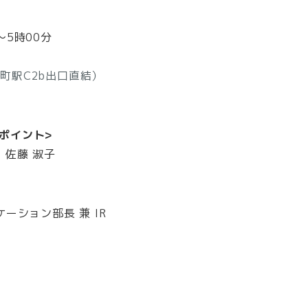
～5時00分
町駅C2b出口直結）
スポイント>
佐藤 淑子
ション部長 兼 IR